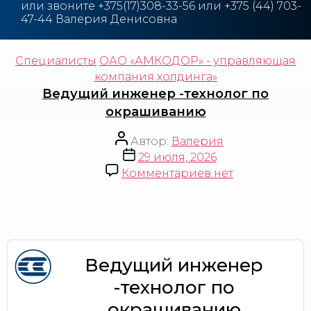
или звоните
+3
75(17)308-33-56 или +375 (44) 703-
47-44 Валерия Денисовна
Специалисты
ОАО «АМКОДОР» - управляющая
компания холдинга»
Ведущий инженер -технолог по
окрашиванию
Автор:
Валерия
29 июля, 2026
Комментариев
нет
Ведущий инженер
-технолог по
окрашиванию