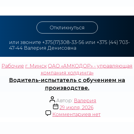
Откликнуться
или звоните
+3
75(17)308-33-56 или +375 (44) 703-
47-44 Валерия Денисовна
Рабочие
г. Минск
ОАО «АМКОДОР» - управляющая
компания холдинга»
Водитель-испытатель с обучением на
производстве.
Автор:
Валерия
29 июля, 2026
Комментариев
нет