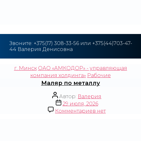
Звоните: +375(17) 308-33-56 или +375(44)703-47-
44 Валерия Денисовна
г. Минск
ОАО «АМКОДОР» - управляющая
компания холдинга»
Рабочие
Маляр по металлу
Автор:
Валерия
29 июля, 2026
Комментариев
нет