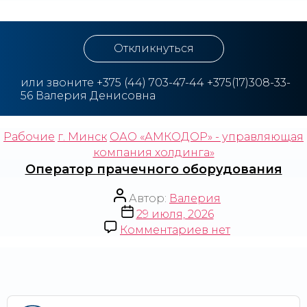
Откликнуться
или звоните
+375 (44) 703-47-44
+375(17)308-33-
56 Валерия Денисовна
Рабочие
г. Минск
ОАО «АМКОДОР» - управляющая
компания холдинга»
Оператор прачечного оборудования
Автор:
Валерия
29 июля, 2026
Комментариев
нет