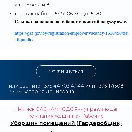
ул.П.Бровки,8;
график работы: 5/2 с 06-50 до 15-20.
Ссылка на вакансию в банке вакансий на gsz.gov.⁣by:
https://gsz.gov.by/registration/employer/vacancy/1650450/det
ail-public/
Откликнуться
или звоните +375 44 703 47 44 или +375(17)308-
33-56 Валерия Денисовна
г. Минск
ОАО «АМКОДОР» - управляющая
компания холдинга»
Рабочие
Уборщик помещений (Гардеробщик)