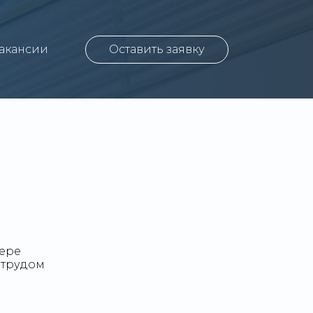
акансии
Оставить заявку
фере
 трудом