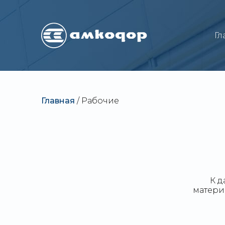
Гл
Главная
/
Рабочие
К д
матери