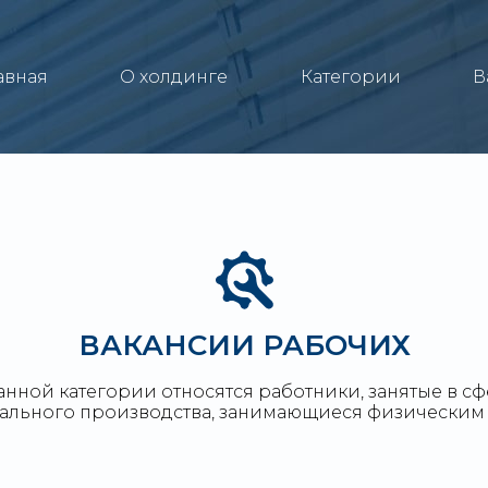
авная
О холдинге
Категории
В
ВАКАНСИИ РАБОЧИХ
анной категории относятся работники, занятые в с
ального производства, занимающиеся физическим