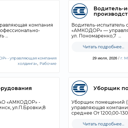
Водитель-и
производст
правляющая компания
Водитель-испытатель 
рофессионально-
«АМКОДОР» — управляю
 ...
ул. Пономаренко,7 ...
Читать подробнее...
29 июля, 2026
/
» - управляющая компания
г. 
,
холдинга»
Рабочие
орудования
Уборщик п
ОАО «АМКОДОР» -
Уборщик помещений (
нск, ул.П.Бровки,8
управляющая компания 
среднее От 1200,00-1300
Читать подробнее...