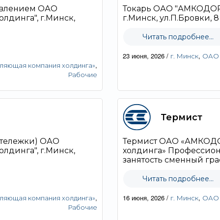
авлением ОАО
Токарь ОАО "АМКОДОР"
лдинга", г.Минск,
г.Минск, ул.П.Бровки, 8 о
Читать подробнее...
23 июня, 2026
/
,
г. Минск
ОАО 
,
яющая компания холдинга»
Рабочие
Термист
отележки) ОАО
Термист ОАО «АМКОДО
лдинга", г.Минск,
холдинга» Профессион
занятость сменный граф
Читать подробнее...
,
16 июня, 2026
/
,
яющая компания холдинга»
г. Минск
ОАО 
Рабочие