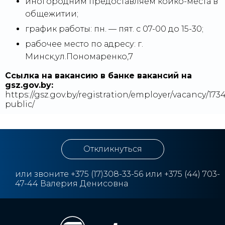
иногородним предоставляем койко-места в
общежитии;
график работы: пн. — пят. с 07-00 до 15-30;
рабочее место по адресу: г.
Минск,ул.Пономаренко,7
Ссылка на вакансию в банке вакансий на
gsz.gov.⁣by:
https://gsz.gov.by/registration/employer/vacancy/1734
public/
Откликнуться
или звоните
+375
(17)308-33-56 или +375 (44) 703-
47-44 Валерия Денисовна