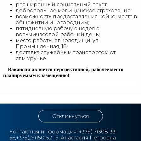
расширенный социальный пакет;
добровольное медицинское страхование;
возможность предоставления койко-места в
общежитии иногородним;
пятидневную рабочую неделю,
восьмичасовой рабочий день;
место работы: аг.Колодищи, ул.
Промышленная, 18;
доставка служебным транспортом от
ст.м.Уручье
Вакансия является перспективной, рабочее место
планируемым к замещению!
Откликнуться
Контактная информация:
+3
75(17)308-33-
56,+375(29)150-52-19, Анастасия Петровна