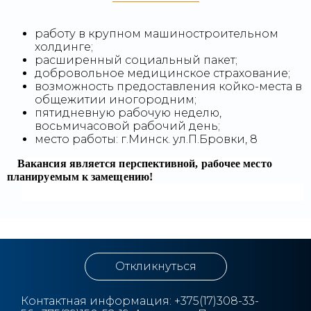
работу в крупном машиностроительном
холдинге;
расширенный социальный пакет;
добровольное медицинское страхование;
возможность предоставления койко-места в
общежитии иногородним;
пятидневную рабочую неделю,
восьмичасовой рабочий день;
место работы: г.Минск. ул.П.Бровки, 8
Вакансия является перспективной, рабочее место
планируемым к замещению!
Откликнуться
Контактная информация:
+3
75(17)308-33-