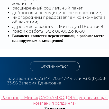
холдинге;
расширенный социальный пакет;
добровольное медицинское страхование;
иногородним предоставляем койко-места в
общежитии;
адрес места работы: г. Минск, ул.П.Бровки,8
график работы: 5/2 с 08-00 до 16-30.
Вакансия является перспективной, а рабочее место
планируемым к замещению!
Откликнуться
или звоните
+375
(44) 703-47-44 или +375(17)308-
33-56 Валерия Денисовна
Рабочие
г. Минск
ОАО «АМКОДОР» - управляющая
компания холдинга»