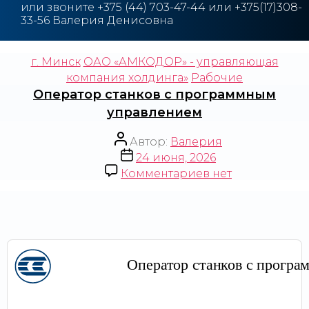
или звоните
+375
(44) 703-47-44 или +375(17)308-
33-56 Валерия Денисовна
г. Минск
ОАО «АМКОДОР» - управляющая
компания холдинга»
Рабочие
Оператор станков с программным
управлением
Автор:
Валерия
24 июня, 2026
Комментариев
нет
Оператор станков с прогр