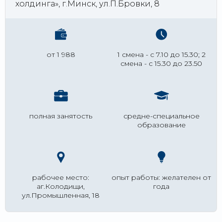
холдинга», г.Минск, ул.П.Бровки, 8
от 1 988
1 смена - с 7.10 до 15.30; 2
смена - с 15.30 до 23.50
полная занятость
средне-специальное
образование
рабочее место:
опыт работы: желателен от
аг.Колодищи,
года
ул.Промышленная, 18