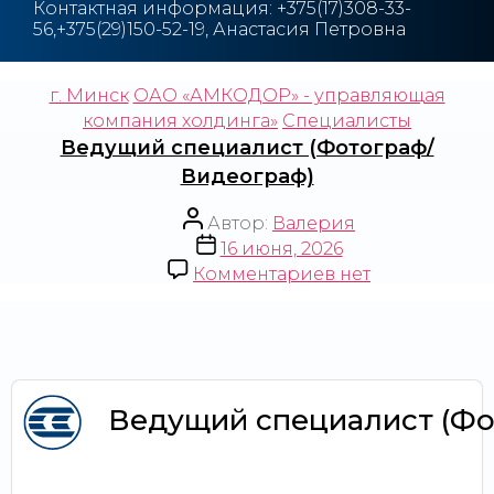
Контактная информация:
+3
75(17)308-33-
56,+375(29)150-52-19, Анастасия Петровна
г. Минск
ОАО «АМКОДОР» - управляющая
компания холдинга»
Специалисты
Ведущий специалист (Фотограф/
Видеограф)
Автор:
Валерия
16 июня, 2026
Комментариев
нет
Ведущий специалист (Фо