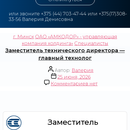
или звоните
+375
(44) 703-47-44 или +375(17)308-
33-56 Валерия Денисовна
г. Минск
ОАО «АМКОДОР» - управляющая
компания холдинга»
Специалисты
Заместитель технического директора —
главный технолог
Автор:
Валерия
25 июня, 2026
Комментариев
нет
Заместитель