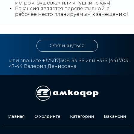
метро «Грушевка» или «Пушкинская»);
Вакансия является перспективной, а
рабочее место планируемым к замещению!
Откликнуться
или звоните
+3
75(17)308-33-56 или +375 (44) 703-
47-44 Валерия Денисовна
Главная
О холдинге
Категории
Вакансии